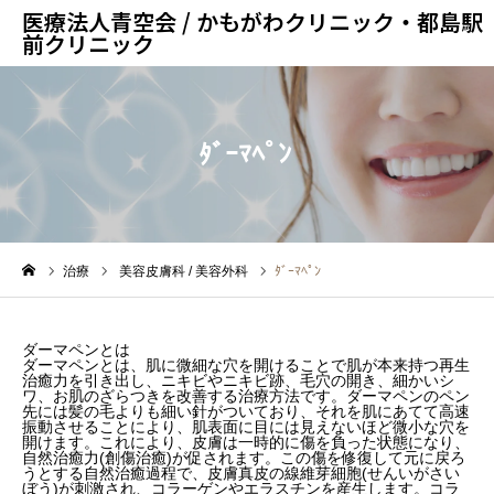
医療法人青空会 / かもがわクリニック・都島駅
前クリニック
ﾀﾞｰﾏﾍﾟﾝ
治療
美容皮膚科 / 美容外科
ﾀﾞｰﾏﾍﾟﾝ
ダーマペンとは
ダーマペンとは、肌に微細な穴を開けることで肌が本来持つ再生
治癒力を引き出し、ニキビやニキビ跡、毛穴の開き、細かいシ
ワ、お肌のざらつきを改善する治療方法です。ダーマペンのペン
先には髪の毛よりも細い針がついており、それを肌にあてて高速
振動させることにより、肌表面に目には見えないほど微小な穴を
開けます。これにより、皮膚は一時的に傷を負った状態になり、
自然治癒力(創傷治癒)が促されます。この傷を修復して元に戻ろ
うとする自然治癒過程で、皮膚真皮の線維芽細胞(せんいがさい
ぼう)が刺激され、コラーゲンやエラスチンを産生します。コラ