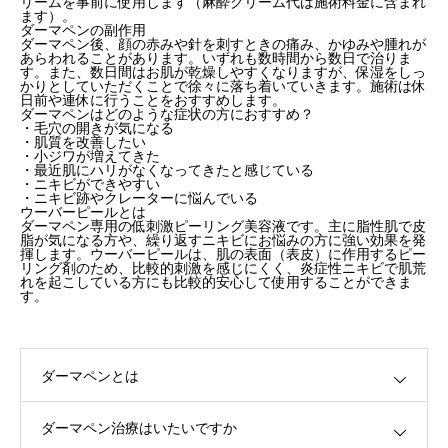
リームを事前に使用します（麻酔クリーム代は施術料金に含まれ
ます）。
ダーマペンの副作用
ダーマペン後、顔の赤みや針を刺すときの痛み、かゆみや腫れが
あらわれることがあります。いずれも数時間から数日で治りま
す。また、数日間はお肌が乾燥しやすくなりますが、保湿をしっ
かりとしていただくことで徐々に落ち着いていきます。
施術は休
日前や連休に行うことをおすすめします。
ダーマペンはどのような症状の方におすすめ？
・毛穴の開きが気になる
・肌質を改善したい
・小ジワが増えてきた
・最近肌にハリがなくなってきたと感じている
・ニキビができやすい
・ニキビ跡やクレーターに悩んでいる
ウーバーピールとは
ダーマペン専用
の
低刺激ピーリング美容液です。主に脂性肌で皮
脂が気になる方や、繰り返すニキビにお悩みの方に強い効果を発
揮します。ウーバーピールは、肌の表面（表皮）に作用するピー
リング剤のため、比較的刺激を感じにくく、炎症性ニキビで肌荒
れを起こしている方にも比較的安心して使用することができま
す。
ダーマペンとは
ダーマペン治療はいたいですか