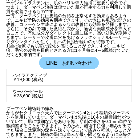
ーゲンやエラスチンは、肌のハリや弾力維持に重要な成分です。
つまり、ダーマペン治療は傷ついた肌が再生する力を利用して肌
質を改善させるものです。
一方、ダーマペンには皮脂の分泌を正常化する効果もあるよう
で、ニキビ予防の効果も期待できます。その他にも毛穴の開きの
改善、コラーゲン生成によるシワの改善にも効果を発揮します。
さらに、その針で開けた微細な穴から、適切な美容成分を導入す
ることで、有効成分がダイレクトに肌に届き、高い効果が期待で
きます。レーザーで皮膚に穴をあけるフラクショナルレーザーよ
りダウンタイムが短く、肌への負担が軽いのが特徴です。
1回の治療でも肌質の変化を感じることができますが、ニキビ
痕、毛穴の改善を目的とされる方は1ヶ月毎に4～6回続けていた
だくと効果的です。
LINE お問い合わせ
ハイラアクティブ
￥19,800 (税込)
ウーバーピール
￥28,600 (税込)
ダーマペン施術時の痛み
かもがわクリニック天六ではダーマペン
4
という種類のダーマペ
ンを使用しています。ダーマペン
4
は先端に
16
本の超極細針がつ
いていて、肌に微細な穴をあける際、穿刺の深さを
0.1mm
単位で
微調整することができます。そのため、施術中に強い
痛みが出て
きた場合には穿刺の深さを浅くすることで痛みを軽減することが
できます
。また、施術の際には痛みが最小限となるように麻酔ク